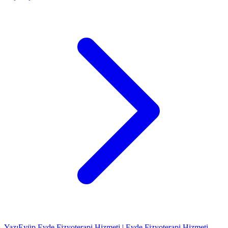
Yazı
Eyüp Evde Fizyoterapi Hizmeti | Evde Fizyoterapi Hizmeti