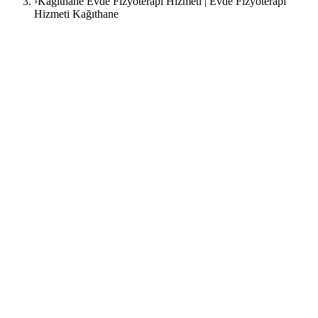
›
Kağıthane Evde Fizyoterapi Hizmeti | Evde Fizyoterapi
Hizmeti Kağıthane
22 Mart 2026
FizyoArt Editör Ekibi
evde fizik
tedavi
fizyoterapi
rehabilitasyon
evde fizyoterapi