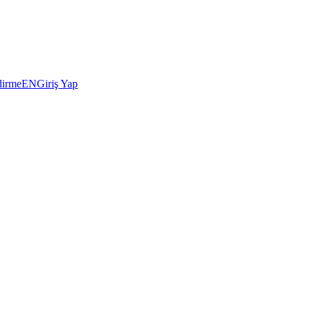
dirme
EN
Giriş Yap