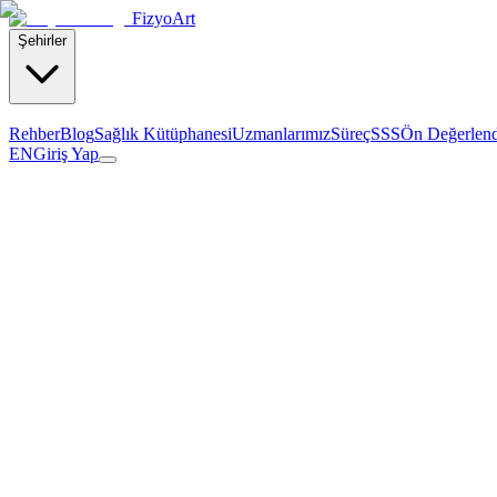
Fizyo
Art
Şehirler
Rehber
Blog
Sağlık Kütüphanesi
Uzmanlarımız
Süreç
SSS
Ön Değerlen
EN
Giriş Yap