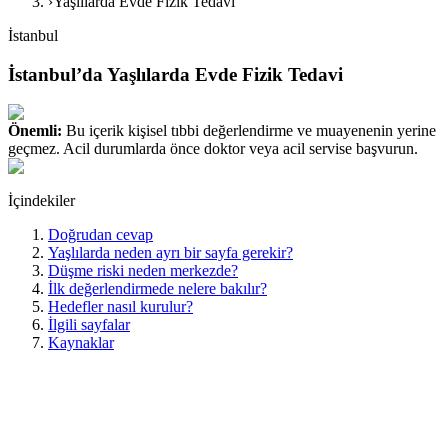
›
Yaşlılarda Evde Fizik Tedavi
İstanbul
İstanbul’da Yaşlılarda Evde Fizik Tedavi
Önemli:
Bu içerik kişisel tıbbi değerlendirme ve muayenenin yerine
geçmez. Acil durumlarda önce doktor veya acil servise başvurun.
İçindekiler
Doğrudan cevap
Yaşlılarda neden ayrı bir sayfa gerekir?
Düşme riski neden merkezde?
İlk değerlendirmede nelere bakılır?
Hedefler nasıl kurulur?
İlgili sayfalar
Kaynaklar
Doğrudan cevap
İstanbul’de yaşlılarda evde fizik tedavi; düşme riski artmış, ev içinde
hareketi yavaşlamış, oturup kalkma ve yürüme güvenliği azalmış,