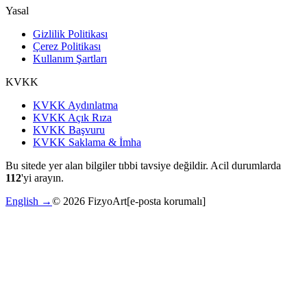
Yasal
Gizlilik Politikası
Çerez Politikası
Kullanım Şartları
KVKK
KVKK Aydınlatma
KVKK Açık Rıza
KVKK Başvuru
KVKK Saklama & İmha
Bu sitede yer alan bilgiler tıbbi tavsiye değildir. Acil durumlarda
112
'yi arayın.
English →
©
2026
FizyoArt
[e-posta korumalı]