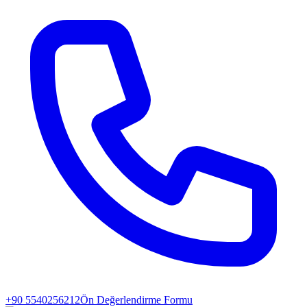
+90 5540256212
Ön Değerlendirme Formu