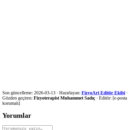
·
CDC Older Adult Falls
·
NIA Falls and fractures in older adults
·
WHO Falls
·
WHO Rehabilitation
Ön değerlendirme için iletişime geçin
Şehir, ilçe ve ihtiyaç bilgilerinizi paylaşın. Uygunluk
değerlendirmesi sonrasında en doğru hizmet yolunu anlatalım.
Ara
WhatsApp
Ön Değerlendirme Formu
Son güncelleme:
2026-03-13
·
Hazırlayan:
FizyoArt Editör Ekibi
·
Gözden geçiren:
Fizyoterapist Muhammet Sadıç
·
Editör:
[e-posta
korumalı]
Yorumlar