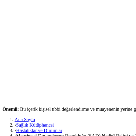
Önemli:
Bu içerik kişisel tıbbi değerlendirme ve muayenenin yerine
Ana Sayfa
›
Sağlık Kütüphanesi
›
Hastalıklar ve Durumlar
›
Mevsimsel Duygudurum Bozukluğu (SAD) Nedir? Belirti ve 