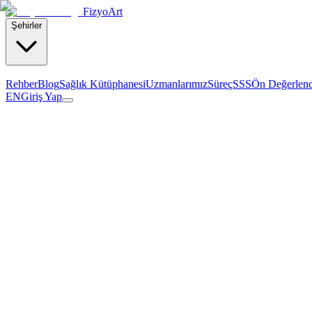
Fizyo
Art
Şehirler
Rehber
Blog
Sağlık Kütüphanesi
Uzmanlarımız
Süreç
SSS
Ön Değerlen
EN
Giriş Yap