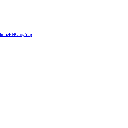
dirme
EN
Giriş Yap