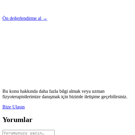
Ön değerlendirme al →
Rehber
Okumaya Devam Edin
Rehber
İnme Sonrası Evde Rehabilitasyon
Devamını oku
→
Rehber
Diz Protezi Sonrası Evde Rehabilitasyon
Devamını oku
→
Rehber
Kalça Protezi Sonrası Evde Rehabilitasyon
Devamını oku
→
Rehber
Yaşlılarda Evde Fizik Tedavi
Devamını oku →
Bu konu hakkında daha fazla bilgi almak veya uzman
fizyoterapistlerimize danışmak için bizimle iletişime geçebilirsiniz.
Bize Ulaşın
Yorumlar