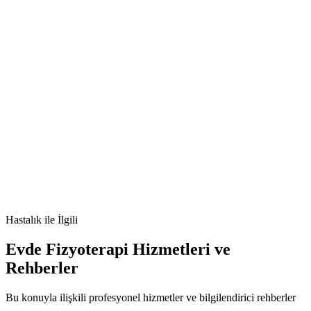
[e-posta korumalı]
🫀
fibromiyalji
kronik ağrı
yorgunluk
Hastalık
ile İlgili
Evde Fizyoterapi Hizmetleri ve
Rehberler
Bu konuyla ilişkili profesyonel hizmetler ve bilgilendirici rehberler