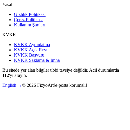
Yasal
Gizlilik Politikası
Çerez Politikası
Kullanım Şartları
KVKK
KVKK Aydınlatma
KVKK Açık Rıza
KVKK Başvuru
KVKK Saklama & İmha
Bu sitede yer alan bilgiler tıbbi tavsiye değildir. Acil durumlarda
112
'yi arayın.
English →
©
2026
FizyoArt
[e-posta korumalı]