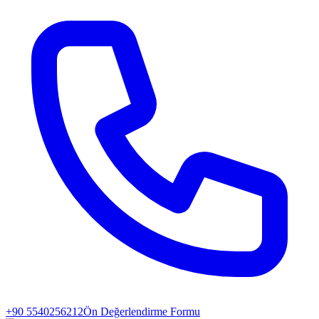
+90 5540256212
Ön Değerlendirme Formu