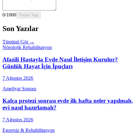
0
/1000
Yorum Yap
Son Yazılar
Tümünü Gör →
Nörolojik Rehabilitasyon
Afazili Hastayla Evde Nasıl İletişim Kurulur?
Günlük Hayat İçin İpuçları
7 Ağustos 2026
Ameliyat Sonrası
Kalça protezi sonrası evde ilk hafta neler yapılmalı,
evi nasıl hazırlamalı?
7 Ağustos 2026
Egzersiz & Rehabilitasyon