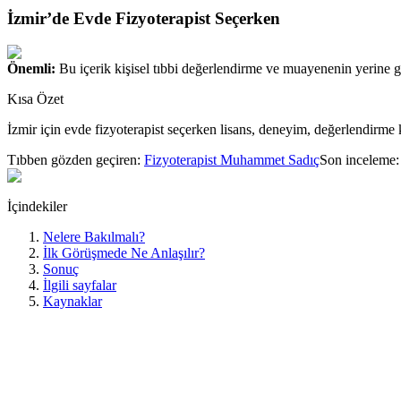
İzmir’de Evde Fizyoterapist Seçerken
Önemli:
Bu içerik kişisel tıbbi değerlendirme ve muayenenin yerine 
Kısa Özet
İzmir için evde fizyoterapist seçerken lisans, deneyim, değerlendirme k
Tıbben gözden geçiren:
Fizyoterapist Muhammet Sadıç
Son inceleme
İçindekiler
Nelere Bakılmalı?
İlk Görüşmede Ne Anlaşılır?
Sonuç
İlgili sayfalar
Kaynaklar
İzmir içinde evde fizyoterapist seçerken en önemli konu, yalnız hızlı u
bilen ve hedefleri açık kurabilen uzmanı bulmaktır.
Nelere Bakılmalı?