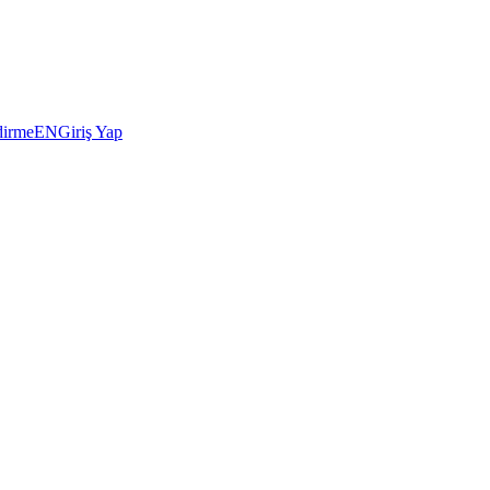
dirme
EN
Giriş Yap