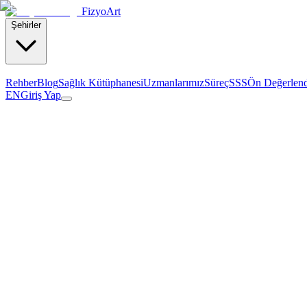
Fizyo
Art
Şehirler
Rehber
Blog
Sağlık Kütüphanesi
Uzmanlarımız
Süreç
SSS
Ön Değerlen
EN
Giriş Yap