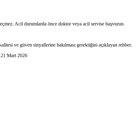
geçmez. Acil durumlarda önce doktor veya acil servise başvurun.
alitesi ve güven sinyallerine bakılması gerektiğini açıklayan rehber.
:
21 Mart 2026
laşılabilirlik değildir. Doğru seçim; mesleki kimliği net, sizin ihtiyac