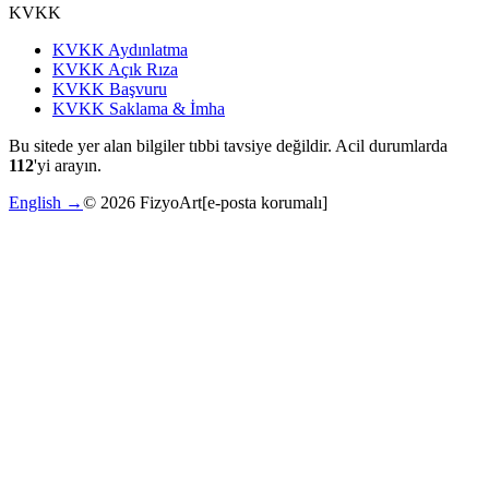
KVKK
KVKK Aydınlatma
KVKK Açık Rıza
KVKK Başvuru
KVKK Saklama & İmha
Bu sitede yer alan bilgiler tıbbi tavsiye değildir. Acil durumlarda
112
'yi arayın.
English →
©
2026
FizyoArt
[e-posta korumalı]