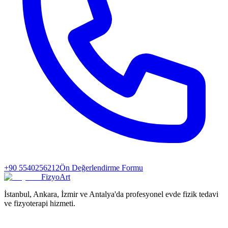
+90 5540256212
Ön Değerlendirme Formu
FizyoArt
İstanbul, Ankara, İzmir ve Antalya'da profesyonel evde fizik tedavi
ve fizyoterapi hizmeti.