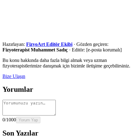
Ön değerlendirme için iletişime geçin
Şehir, ilçe ve ihtiyaç bilgilerinizi paylaşın. Uygunluk
değerlendirmesi sonrasında en doğru hizmet yolunu anlatalım.
Ara
WhatsApp
Ön Değerlendirme Formu
Hazırlayan:
FizyoArt Editör Ekibi
·
Gözden geçiren:
Fizyoterapist Muhammet Sadıç
·
Editör:
[e-posta korumalı]
Bu konu hakkında daha fazla bilgi almak veya uzman
fizyoterapistlerimize danışmak için bizimle iletişime geçebilirsiniz.
Bize Ulaşın
Yorumlar
0
/1000
Yorum Yap
Son Yazılar