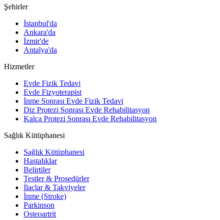
Şehirler
İstanbul'da
Ankara'da
İzmir'de
Antalya'da
Hizmetler
Evde Fizik Tedavi
Evde Fizyoterapist
İnme Sonrası Evde Fizik Tedavi
Diz Protezi Sonrası Evde Rehabilitasyon
Kalça Protezi Sonrası Evde Rehabilitasyon
Sağlık Kütüphanesi
Sağlık Kütüphanesi
Hastalıklar
Belirtiler
Testler & Prosedürler
İlaçlar & Takviyeler
İnme (Stroke)
Parkinson
Osteoartrit