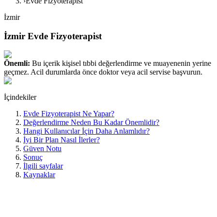
›
Evde Fizyoterapist
İzmir
İzmir Evde Fizyoterapist
Önemli:
Bu içerik kişisel tıbbi değerlendirme ve muayenenin yerine
geçmez. Acil durumlarda önce doktor veya acil servise başvurun.
İçindekiler
Evde Fizyoterapist Ne Yapar?
Değerlendirme Neden Bu Kadar Önemlidir?
Hangi Kullanıcılar İçin Daha Anlamlıdır?
İyi Bir Plan Nasıl İlerler?
Güven Notu
Sonuç
İlgili sayfalar
Kaynaklar
İzmir için hazırlanan bu sayfa, yerel arama niyetini karşılamak üzere
kurgulanmıştır. Amaç, şehir adını tekrar etmek değil; evde
rehabilitasyon ihtiyacı olan kişinin kendi durumuna uygun bilgiye