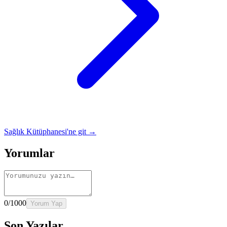
Sağlık Kütüphanesi'ne git →
Yorumlar
0
/1000
Yorum Yap
Son Yazılar