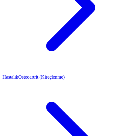
Hastalık
Osteoartrit (Kireçlenme)