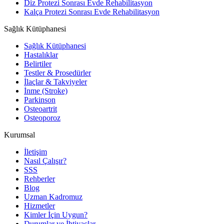
Diz Protezi Sonrası Evde Rehabilitasyon
Kalça Protezi Sonrası Evde Rehabilitasyon
Sağlık Kütüphanesi
Sağlık Kütüphanesi
Hastalıklar
Belirtiler
Testler & Prosedürler
İlaçlar & Takviyeler
İnme (Stroke)
Parkinson
Osteoartrit
Osteoporoz
Kurumsal
İletişim
Nasıl Çalışır?
SSS
Rehberler
Blog
Uzman Kadromuz
Hizmetler
Kimler İçin Uygun?
Durumlar ve İhtiyaçlar