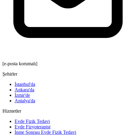
[e-posta korumalı]
Şehirler
İstanbul'da
Ankara'da
İzmir'de
Antalya'da
Hizmetler
Evde Fizik Tedavi
Evde Fizyoterapist
İnme Sonrası Evde Fizik Tedavi