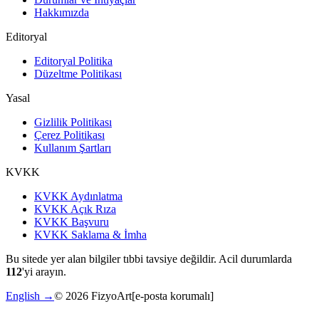
Hakkımızda
Editoryal
Editoryal Politika
Düzeltme Politikası
Yasal
Gizlilik Politikası
Çerez Politikası
Kullanım Şartları
KVKK
KVKK Aydınlatma
KVKK Açık Rıza
KVKK Başvuru
KVKK Saklama & İmha
Bu sitede yer alan bilgiler tıbbi tavsiye değildir. Acil durumlarda
112
'yi arayın.
English →
©
2026
FizyoArt
[e-posta korumalı]