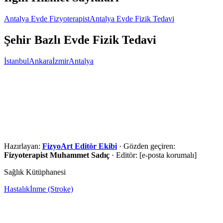
Antalya Evde Fizyoterapist
Antalya Evde Fizik Tedavi
Şehir Bazlı Evde Fizik Tedavi
İstanbul
Ankara
İzmir
Antalya
Ön değerlendirme için iletişime geçin
Şehir, ilçe ve ihtiyaç bilgilerinizi paylaşın. Uygunluk
değerlendirmesi sonrasında en doğru hizmet yolunu anlatalım.
Ara
WhatsApp
Ön Değerlendirme Formu
Hazırlayan:
FizyoArt Editör Ekibi
·
Gözden geçiren:
Fizyoterapist Muhammet Sadıç
·
Editör:
[e-posta korumalı]
Sağlık Kütüphanesi
Hastalık
İnme (Stroke)