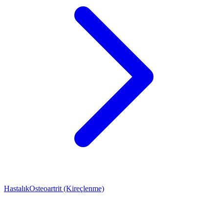
Hastalık
Osteoartrit (Kireçlenme)