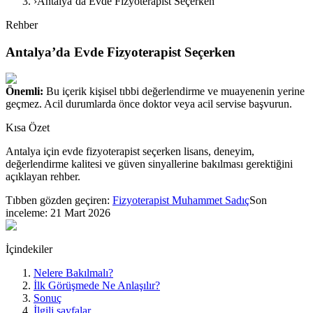
›
Antalya’da Evde Fizyoterapist Seçerken
Rehber
Antalya’da Evde Fizyoterapist Seçerken
Önemli:
Bu içerik kişisel tıbbi değerlendirme ve muayenenin yerine
geçmez. Acil durumlarda önce doktor veya acil servise başvurun.
Kısa Özet
Antalya için evde fizyoterapist seçerken lisans, deneyim,
değerlendirme kalitesi ve güven sinyallerine bakılması gerektiğini
açıklayan rehber.
Tıbben gözden geçiren:
Fizyoterapist Muhammet Sadıç
Son
inceleme:
21 Mart 2026
İçindekiler
Nelere Bakılmalı?
İlk Görüşmede Ne Anlaşılır?
Sonuç
İlgili sayfalar