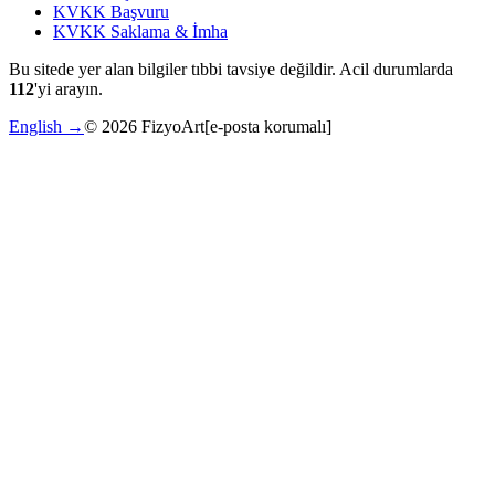
KVKK Başvuru
KVKK Saklama & İmha
Bu sitede yer alan bilgiler tıbbi tavsiye değildir. Acil durumlarda
112
'yi arayın.
English →
©
2026
FizyoArt
[e-posta korumalı]