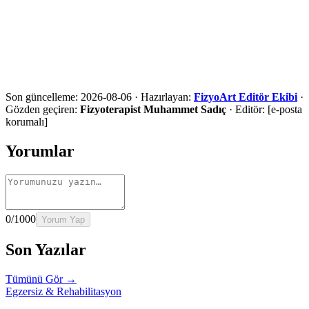
Ön değerlendirme için iletişime geçin
Şehir, ilçe ve ihtiyaç bilgilerinizi paylaşın. Uygunluk
değerlendirmesi sonrasında en doğru hizmet yolunu anlatalım.
Ara
WhatsApp
Ön Değerlendirme Formu
Son güncelleme:
2026-08-06
·
Hazırlayan:
FizyoArt Editör Ekibi
·
Gözden geçiren:
Fizyoterapist Muhammet Sadıç
·
Editör:
[e-posta
korumalı]
Yorumlar
0
/1000
Yorum Yap
Son Yazılar
Tümünü Gör →
Egzersiz & Rehabilitasyon