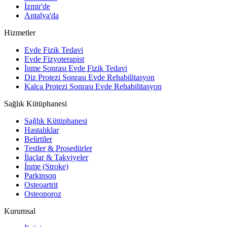
İzmir'de
Antalya'da
Hizmetler
Evde Fizik Tedavi
Evde Fizyoterapist
İnme Sonrası Evde Fizik Tedavi
Diz Protezi Sonrası Evde Rehabilitasyon
Kalça Protezi Sonrası Evde Rehabilitasyon
Sağlık Kütüphanesi
Sağlık Kütüphanesi
Hastalıklar
Belirtiler
Testler & Prosedürler
İlaçlar & Takviyeler
İnme (Stroke)
Parkinson
Osteoartrit
Osteoporoz
Kurumsal